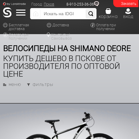
Заказать
Город:
Псков
8-910-253-36-36
корзина
вход
Бесплатная
Доставка
Оплата при
доставка
получении
Оплата при
Контакты/
получении
Самовывоз
ВЕЛОСИПЕДЫ НА SHIMANO DEORE
КУПИТЬ ДЕШЕВО В ПСКОВЕ ОТ
ПРОИЗВОДИТЕЛЯ ПО ОПТОВОЙ
ЦЕНЕ
меню
фильтры